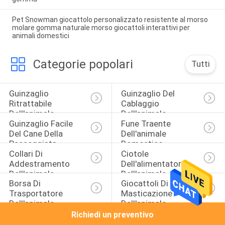
Pet Snowman giocattolo personalizzato resistente al morso
molare gomma naturale morso giocattoli interattivi per
animali domestici
Categorie popolari
Tutti
Guinzaglio 
Guinzaglio Del 
Ritrattabile 
Cablaggio 
Dell'animale 
Dell'animale 
Guinzaglio Facile 
Fune Traente 
Domestico
Domestico
Del Cane Della 
Dell'animale 
Passeggiata
Domestico
Collari Di 
Ciotole 
Addestramento 
Dell'alimentatore 
Dell'animale 
Dell'animale 
Borsa Di 
Giocattoli Di 
Domestico
Domestico
Trasportatore 
Masticazione 
Dell'animale 
Dell'animale 
Domestico
Domestico
Richiedi un preventivo