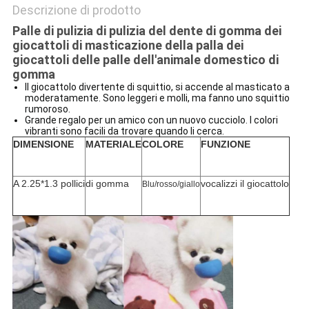
Descrizione di prodotto
Palle di pulizia di pulizia del dente di gomma dei
giocattoli di masticazione della palla dei
giocattoli delle palle dell'animale domestico di
gomma
Il giocattolo divertente di squittio, si accende al masticato a
moderatamente. Sono leggeri e molli, ma fanno uno squittio
rumoroso.
Grande regalo per un amico con un nuovo cucciolo. I colori
vibranti sono facili da trovare quando li cerca.
DIMENSIONE
MATERIALE
COLORE
FUNZIONE
A 2.25*1.3 pollici
di gomma
vocalizzi il giocattolo
Blu/rosso/giallo