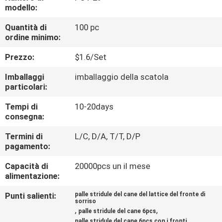
CONTATTICI
modello:
Quantità di
100 pc
RICHIEDA
ordine minimo:
UNA
Prezzo:
$1.6/Set
CITAZIONE
Imballaggi
imballaggio della scatola
particolari:
BLOG/NEWS
Tempi di
10-20days
consegna:
MAPPA
Termini di
L/C, D/A, T/T, D/P
pagamento:
DEL
Capacità di
20000pcs un il mese
SITO
alimentazione:
Punti salienti:
palle stridule del cane del lattice del fronte di
PRIVACY
sorriso
,
,
palle stridule del cane 6pcs
POLICY
palle stridule del cane 6pcs con i fronti