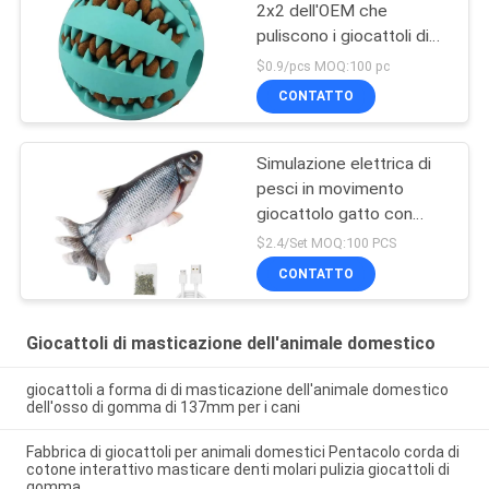
2x2 dell'OEM che
puliscono i giocattoli di
masticazione dell'animale
$0.9/pcs MOQ:100 pc
domestico della palla
CONTATTO
Simulazione elettrica di
pesci in movimento
giocattolo gatto con
erba gatta
$2.4/Set MOQ:100 PCS
CONTATTO
Giocattoli di masticazione dell'animale domestico
giocattoli a forma di di masticazione dell'animale domestico
dell'osso di gomma di 137mm per i cani
Fabbrica di giocattoli per animali domestici Pentacolo corda di
cotone interattivo masticare denti molari pulizia giocattoli di
gomma