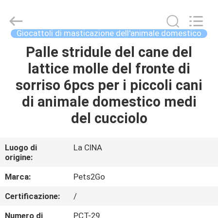
2026
Ningbo
Pets2Go
Trading
Co.Ltd.
Giocattoli di masticazione dell'animale domestico
All
Rights
Palle stridule del cane del
CASA
Reserved.
lattice molle del fronte di
PRODOTTI
sorriso 6pcs per i piccoli cani
di animale domestico medi
CIRCA
del cucciolo
NOI
Luogo di
La CINA
origine:
GIRO
DELLA
Marca:
Pets2Go
FABBRICA
Certificazione:
/
Numero di
PCT-29