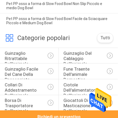
Pet PP osso a forma di Slow Food Bowl Non Slip Piccolo e
medio Dog Bowl
Pet PP osso a forma di Slow Food Bowl Facile da Sciacquare
Piccolo e Medium Dog Bowl
Categorie popolari
Tutti
Guinzaglio 
Guinzaglio Del 
Ritrattabile 
Cablaggio 
Dell'animale 
Dell'animale 
Guinzaglio Facile 
Fune Traente 
Domestico
Domestico
Del Cane Della 
Dell'animale 
Passeggiata
Domestico
Collari Di 
Ciotole 
Addestramento 
Dell'alimentatore 
Dell'animale 
Dell'animale 
Borsa Di 
Giocattoli Di 
Domestico
Domestico
Trasportatore 
Masticazione 
Dell'animale 
Dell'animale 
Domestico
Domestico
Richiedi un preventivo