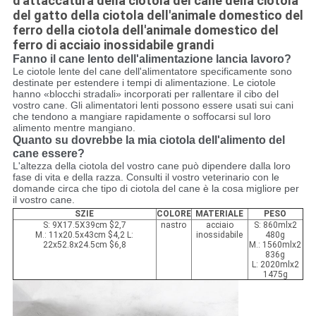
d'attaccatura della ciotola del cane della ciotola
del gatto della ciotola dell'animale domestico del
ferro della ciotola dell'animale domestico del
ferro di acciaio inossidabile grandi
Fanno il cane lento dell'alimentazione lancia lavoro?
Le ciotole lente del cane dell'alimentatore specificamente sono
destinate per estendere i tempi di alimentazione. Le ciotole
hanno «blocchi stradali» incorporati per rallentare il cibo del
vostro cane. Gli alimentatori lenti possono essere usati sui cani
che tendono a mangiare rapidamente o soffocarsi sul loro
alimento mentre mangiano.
Quanto su dovrebbe la mia ciotola dell'alimento del
cane essere?
L'altezza della ciotola del vostro cane può dipendere dalla loro
fase di vita e della razza. Consulti il vostro veterinario con le
domande circa che tipo di ciotola del cane è la cosa migliore per
il vostro cane.
SZIE
COLORE
MATERIALE
PESO
S: 9X17.5X39cm $2,7
nastro
acciaio
S: 860mlx2
M.: 11x20.5x43cm $4,2 L:
inossidabile
480g
22x52.8x24.5cm $6,8
M.: 1560mlx2
836g
L: 2020mlx2
1475g