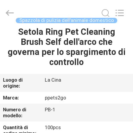
2026
Ningbo
Pets2Go
Trading
Co.Ltd.
Spazzola di pulizia dell'animale domestico
All
Rights
Setola Ring Pet Cleaning
CASA
Reserved.
Brush Self dell'arco che
PRODOTTI
governa per lo spargimento di
controllo
CIRCA
NOI
Luogo di
La Cina
origine:
GIRO
Marca:
ppets2go
DELLA
Numero di
PB-1
modello:
FABBRICA
Quantità di
100pcs