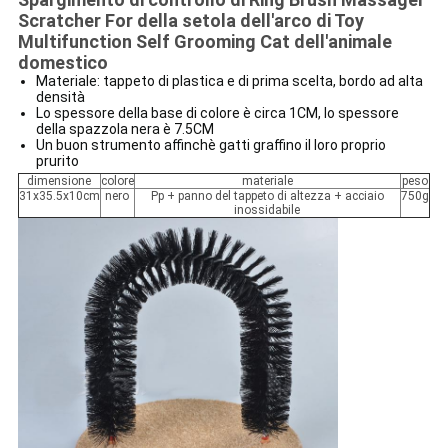
Scratcher For della setola dell'arco di Toy
Multifunction Self Grooming Cat dell'animale
domestico
Materiale: tappeto di plastica e di prima scelta, bordo ad alta
densità
Lo spessore della base di colore è circa 1CM, lo spessore
della spazzola nera è 7.5CM
Un buon strumento affinchè gatti graffino il loro proprio
prurito
dimensione
colore
materiale
peso
31x35.5x10cm
nero
Pp + panno del tappeto di altezza + acciaio
750g
inossidabile