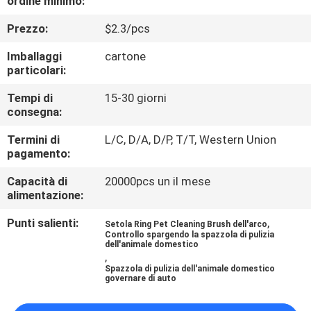
ordine minimo:
CONTATTICI
Prezzo:
$2.3/pcs
RICHIEDA
Imballaggi
cartone
particolari:
UNA
CITAZIONE
Tempi di
15-30 giorni
consegna:
Termini di
L/C, D/A, D/P, T/T, Western Union
BLOG/NEWS
pagamento:
Capacità di
20000pcs un il mese
MAPPA
alimentazione:
DEL
Punti salienti:
,
Setola Ring Pet Cleaning Brush dell'arco
SITO
Controllo spargendo la spazzola di pulizia
dell'animale domestico
,
Spazzola di pulizia dell'animale domestico
PRIVACY
governare di auto
POLICY