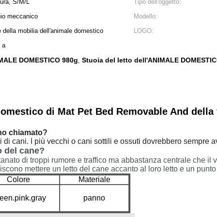
sura, S/M/L
Tipo dell'oggetto:
gio meccanico
Modello:
e della mobilia dell'animale domestico
LOGO:
i a
ANIMALE DOMESTICO 980g
Stuoia del letto dell'ANIMALE DOMESTI
,
domestico di Mat Pet Bed Removable And della f
nno chiamato?
ipi di cani. I più vecchi o cani sottili e ossuti dovrebbero sempre a
o del cane?
tanato di troppi rumore e traffico ma abbastanza centrale che il v
iscono mettere un letto del cane accanto al loro letto e un punt
Colore
Materiale
een.pink.gray
panno