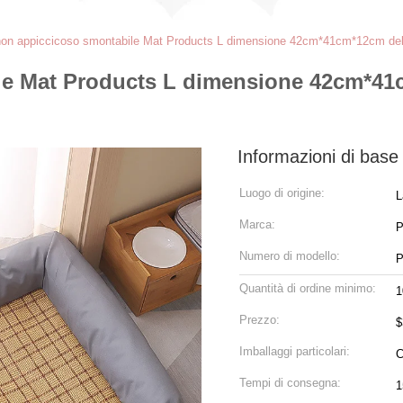
 non appiccicoso smontabile Mat Products L dimensione 42cm*41cm*12cm
ile Mat Products L dimensione 42cm*4
Informazioni di base
Luogo di origine:
L
Marca:
P
Numero di modello:
P
Quantità di ordine minimo:
1
Prezzo:
$
Imballaggi particolari:
C
Tempi di consegna:
1