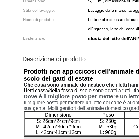
Dimensione:
S, L, m., dimensione su mi
Stile del lavaggio:
Lavaggio della mano, lavag
Nome di prodotto:
Letto molle di lusso del can
all'ingrosso, letto del cane d
Evidenziare:
stuoia del letto dell'
Descrizione di prodotto
Prodotti non appiccicosi dell'animale 
scolo dei gatti di estate
Che cosa sono animale domestico che i letti ha
I letti cassa/della fossa di scolo
sono adatti a tutti i t
Dove è il migliore posto per mettere un lett
Il migliore posto per mettere un letto del cane è allon
sua gente. Molti genitori dell'animale domestico grad
Dimensione
Peso
S: 26cm*24cm*9cm
S: 230g
M.: 42cm*30cm*9cm
M.: 530g
Gr
L: 42cm*41cm*12cm
L: 980g