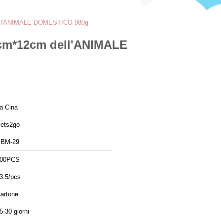
 dell'ANIMALE DOMESTICO 980g
1cm*12cm dell'ANIMALE
a Cina
ets2go
BM-29
00PCS
3.5/pcs
artone
5-30 giorni