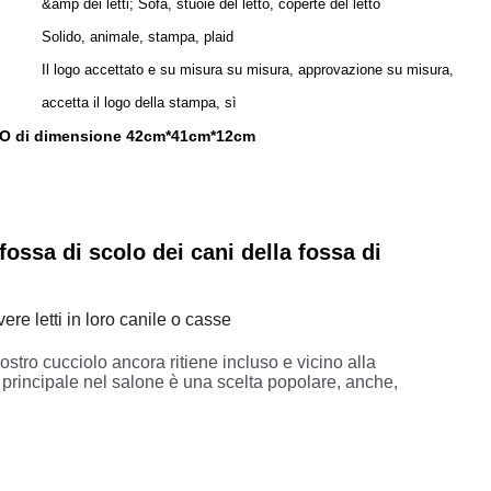
&amp dei letti; Sofà, stuoie del letto, coperte del letto
Solido, animale, stampa, plaid
Il logo accettato e su misura su misura, approvazione su misura,
accetta il logo della stampa, sì
CO di dimensione 42cm*41cm*12cm
ossa di scolo dei cani della fossa di
vere letti in loro canile o casse
ostro cucciolo ancora ritiene incluso e vicino alla
o principale nel salone è una scelta popolare, anche,